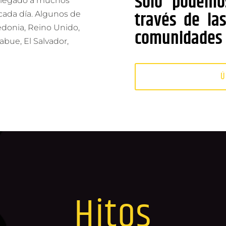
Solo podemo
 llegado a muchos
través de la
cada día. Algunos de
edonia, Reino Unido,
comunidades 
bue, El Salvador,
Ú
Hitos