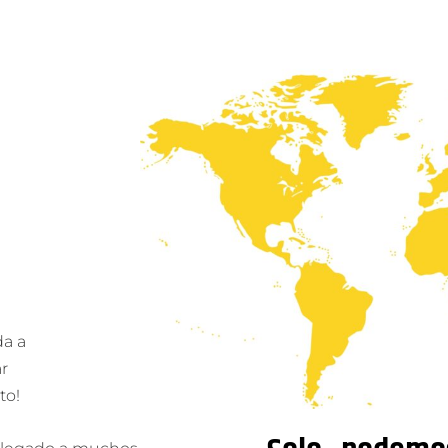
da a
ar
to!