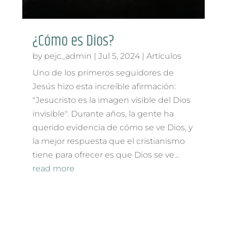
¿Cómo es Dios?
by
pejc_admin
|
Jul 5, 2024
|
Artículos
Uno de los primeros seguidores de
Jesús hizo esta increíble afirmación:
"Jesucristo es la imagen visible del Dios
invisible". Durante años, la gente ha
querido evidencia de cómo se ve Dios, y
la mejor respuesta que el cristianismo
tiene para ofrecer es que Dios se ve...
read more