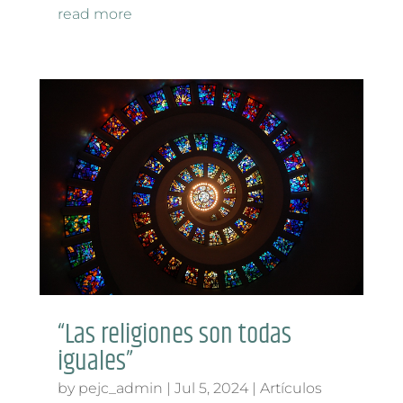
read more
“Las religiones son todas
iguales”
by
pejc_admin
|
Jul 5, 2024
|
Artículos