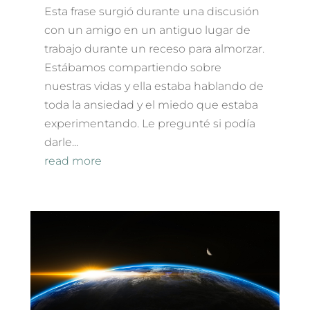
Esta frase surgió durante una discusión
con un amigo en un antiguo lugar de
trabajo durante un receso para almorzar.
Estábamos compartiendo sobre
nuestras vidas y ella estaba hablando de
toda la ansiedad y el miedo que estaba
experimentando. Le pregunté si podía
darle...
read more