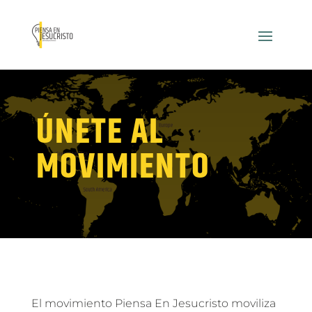
ÚNETE AL
MOVIMIENTO
El movimiento Piensa En Jesucristo moviliza